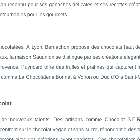
isan reconnu pour ses ganaches délicates et ses recettes créa
ontournables pour les gourmets.
chocolatées. À Lyon, Bernachon propose des chocolats haut 
aux, la maison Sauunion se distingue par ses créations élégan
vence, Puyricard offre des truffes et pralines qui capturent 
s, comme La Chocolaterie Bonnat à Voiron ou Duc d’O à Saint-M
colat
e de nouveaux talents. Des artisans comme Chocolat S.E.
centrent sur le chocolat vegan et sans sucre, répondant à des
lement avec des créations avant-gardistes. Ces chocolatiers 