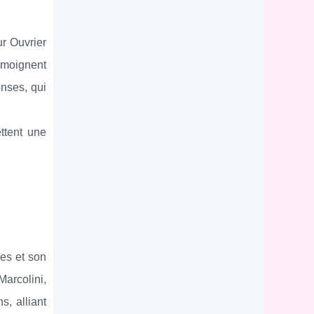
ur Ouvrier
émoignent
enses, qui
ttent une
ses et son
Marcolini,
, alliant