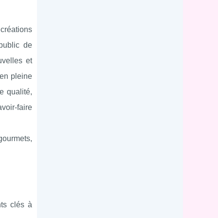
 créations
public de
velles et
 en pleine
e qualité,
oir-faire
gourmets,
nts clés à