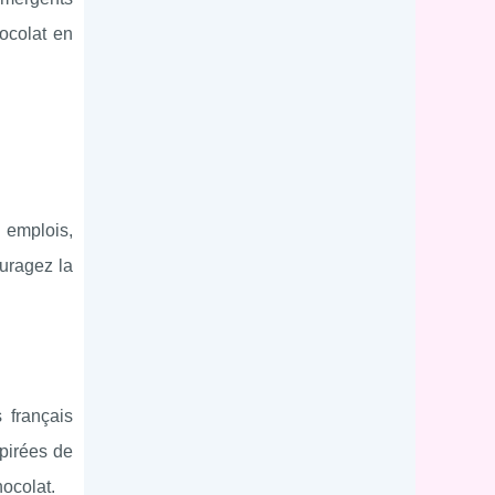
hocolat en
s emplois,
ouragez la
 français
pirées de
hocolat.