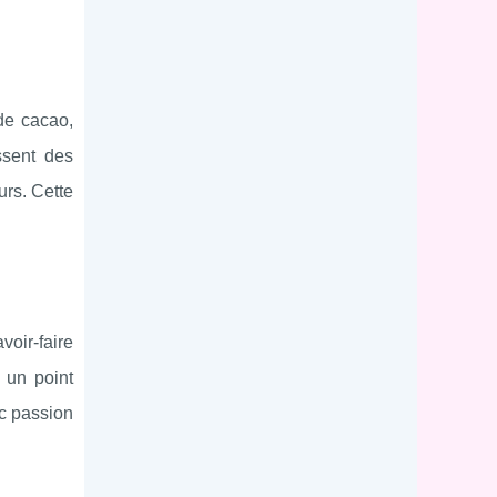
 de cacao,
ssent des
urs. Cette
voir-faire
 un point
ec passion